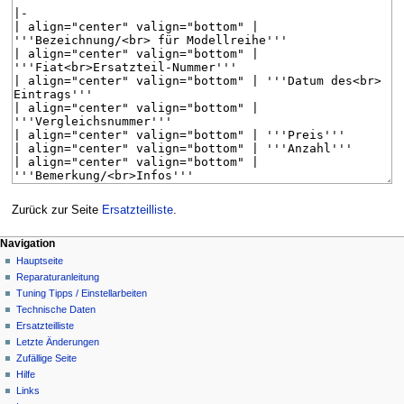
Zurück zur Seite
Ersatzteilliste
.
Navigationsmenü
Seitenaktionen
Meine Werkzeuge
Navigation
Seite
Anmelden
Hauptseite
Diskussion
Benutzerkonto
Reparaturanleitung
beantragen
Lesen
Tuning Tipps / Einstellarbeiten
Quelltext
Technische Daten
anzeigen
Ersatzteilliste
Versionsgeschichte
Letzte Änderungen
Zufällige Seite
Hilfe
Links