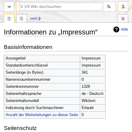
Suche
mehr
Hilfe
Informationen zu „Impressum“
Zur
Zur
Basisinformationen
Navigation
Suche
springen
springen
Anzeigetitel
Impressum
Standardsortierschlüssel
Impressum
Seitenlänge (in Bytes)
341
Namensraumkennnummer
0
Seitenkennnummer
1328
Seiteninhaltssprache
de - Deutsch
Seiteninhaltsmodell
Wikitext
Indizierung durch Suchmaschinen
Erlaubt
Anzahl der Weiterleitungen zu dieser Seite
0
Seitenschutz