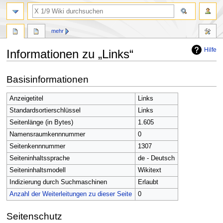
Suche
mehr
Hilfe
Informationen zu „Links“
Zur
Zur
Basisinformationen
Navigation
Suche
springen
springen
Anzeigetitel
Links
Standardsortierschlüssel
Links
Seitenlänge (in Bytes)
1.605
Namensraumkennnummer
0
Seitenkennnummer
1307
Seiteninhaltssprache
de - Deutsch
Seiteninhaltsmodell
Wikitext
Indizierung durch Suchmaschinen
Erlaubt
Anzahl der Weiterleitungen zu dieser Seite
0
Seitenschutz