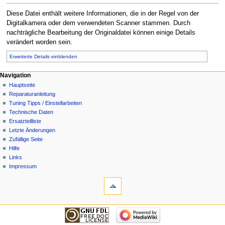
Diese Datei enthält weitere Informationen, die in der Regel von der
Digitalkamera oder dem verwendeten Scanner stammen. Durch
nachträgliche Bearbeitung der Originaldatei können einige Details
verändert worden sein.
Erweiterte Details einblenden
Navigationsmenü
Seitenaktionen
Meine Werkzeuge
Navigation
Datei
Anmelden
Hauptseite
Diskussion
Benutzerkonto
Reparaturanleitung
beantragen
Lesen
Tuning Tipps / Einstellarbeiten
Quelltext
Technische Daten
anzeigen
Ersatzteilliste
Versionsgeschichte
Letzte Änderungen
Zufällige Seite
Hilfe
Links
Impressum
Werkzeuge
Links
auf
diese
Navigation
Seite
Hauptseite
Änderungen
Reparaturanleitung