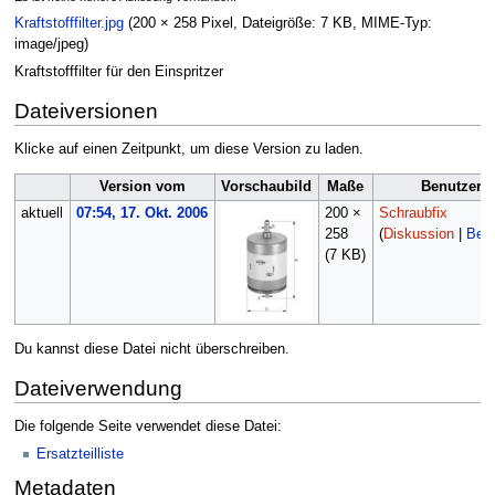
Kraftstofffilter.jpg
‎
(200 × 258 Pixel, Dateigröße: 7 KB, MIME-Typ:
image/jpeg
)
Kraftstofffilter für den Einspritzer
Dateiversionen
Klicke auf einen Zeitpunkt, um diese Version zu laden.
Version vom
Vorschaubild
Maße
Benutzer
aktuell
07:54, 17. Okt. 2006
200 ×
Schraubfix
258
(
Diskussion
|
Beit
(7 KB)
Du kannst diese Datei nicht überschreiben.
Dateiverwendung
Die folgende Seite verwendet diese Datei:
Ersatzteilliste
Metadaten