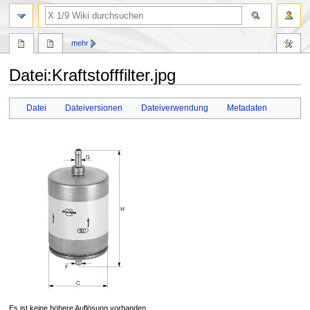
Suche
mehr
Datei
:
Kraftstofffilter.jpg
Zur
Zur
Datei
Dateiversionen
Dateiverwendung
Metadaten
Navigation
Suche
springen
springen
Es ist keine höhere Auflösung vorhanden.