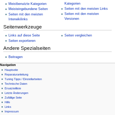
Kategorien
Meistbenutzte Kategorien
Seiten mit den meisten Links
Meisteingebundene Seiten
Seiten mit den meisten
Seiten mit den meisten
Versionen
Interwikilinks
Seitenwerkzeuge
Links auf diese Seite
Seiten vergleichen
Seiten exportieren
Andere Spezialseiten
Beitragen
Navigationsmenü
Seitenaktionen
Meine Werkzeuge
Navigation
Spezialseite
Anmelden
Hauptseite
Benutzerkonto
Reparaturanleitung
beantragen
Tuning Tipps / Einstellarbeiten
Technische Daten
Ersatzteilliste
Letzte Änderungen
Zufällige Seite
Hilfe
Links
Impressum