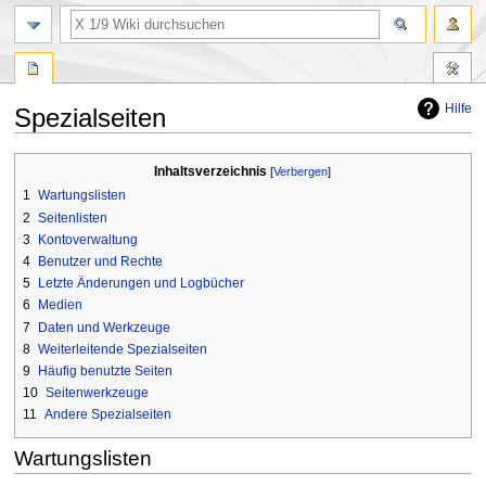
Suche
Hilfe
Spezialseiten
Zur
Zur
Inhaltsverzeichnis
Navigation
Suche
1
Wartungslisten
springen
springen
2
Seitenlisten
3
Kontoverwaltung
4
Benutzer und Rechte
5
Letzte Änderungen und Logbücher
6
Medien
7
Daten und Werkzeuge
8
Weiterleitende Spezialseiten
9
Häufig benutzte Seiten
10
Seitenwerkzeuge
11
Andere Spezialseiten
Wartungslisten