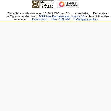
Seite
Hauptseite
Änderungen
Reparaturanleitung
an
Tuning
Diese Seite wurde zuletzt am 25. Juni 2006 um 12:11 Uhr bearbeitet.
Der Inhalt ist
verlinkten
verfügbar unter der Lizenz
GNU Free Documentation License 1.2
, sofern nicht anders
Tipps
Seiten
angegeben.
Datenschutz
Über X 1/9 Wiki
Haftungsausschluss
/
Spezialseiten
Einstellarbeiten
Druckversion
Technische
Permanenter
Daten
Link
Ersatzteilliste
Seiten­­
Letzte
informationen
Änderungen
Zufällige
Seite
Hilfe
Links
Impressum