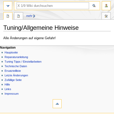
Suche
mehr
Tuning/Allgemeine Hinweise
Zur
Zur
Alle Änderungen auf eigene Gefahr!
Navigation
Suche
Navigationsmenü
springen
springen
Seitenaktionen
Meine Werkzeuge
Navigation
Seite
Anmelden
Hauptseite
Diskussion
Benutzerkonto
Reparaturanleitung
beantragen
Lesen
Tuning Tipps / Einstellarbeiten
Quelltext
Technische Daten
anzeigen
Ersatzteilliste
Versionsgeschichte
Letzte Änderungen
Zufällige Seite
Hilfe
Links
Impressum
Werkzeuge
Links
auf
diese
Navigation